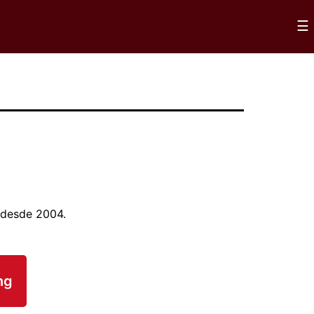
×
☰
 desde 2004.
ng